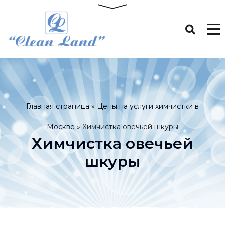
Главная страница
»
Цены на услуги химчистки в
Москве
»
Химчистка овечьей шкуры
Химчистка овечьей
шкуры