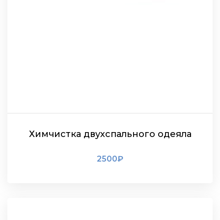
Химчистка двухспального одеяла
2500
₽
ПОДРОБНЕЕ