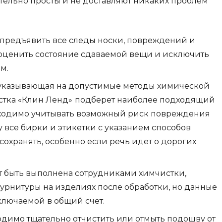
ельно просты и не доставляют никаких проблем
 предъявить все следы носки, повреждений и
оценить состояние сдаваемой вещи и исключить
м.
 указывающая на допустимые методы химической
истка «Клин Ленд»
подберет наиболее подходящий
обходимо учитывать возможный риск повреждения
 все бирки и этикетки с указанием способов
сохранять, особенно если речь идет о дорогих
т быть выполнена сотрудниками химчистки,
урнитуры на изделиях после обработки, но данные
ключаемой в общий счет.
одимо тщательно отчистить или отмыть подошву от