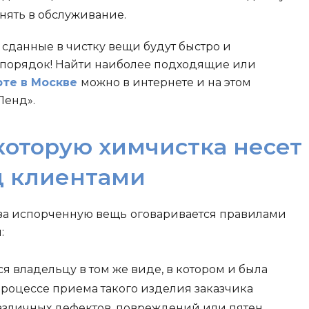
инять в обслуживание.
сданные в чистку вещи будут быстро и
порядок! Найти наиболее подходящие или
рте в Москве
можно в интернете и на этом
Ленд».
которую химчистка несет
д клиентами
 за испорченную вещь
оговаривается правилами
:
я владельцу в том же виде, в котором и была
 процессе приема такого изделия заказчика
зличных дефектов, повреждений или пятен,