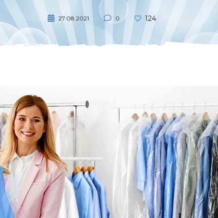
124
27.08.2021
0