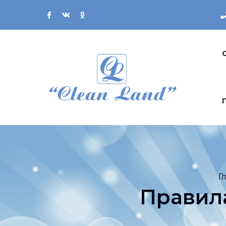
Г
Правил