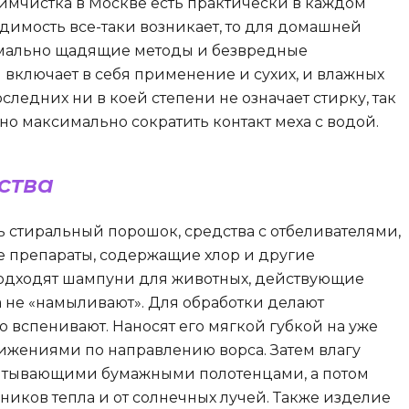
имчистка в Москве есть практически в каждом
одимость все-таки возникает, то для домашней
имально щадящие методы и безвредные
 включает в себя применение и сухих, и влажных
следних ни в коей степени не означает стирку, так
жно максимально сократить контакт меха с водой.
ства
ь стиральный порошок, средства с отбеливателями,
е препараты, содержащие хлор и другие
подходят шампуни для животных, действующие
а не «намыливают». Для обработки делают
о вспенивают. Наносят его мягкой губкой на уже
ижениями по направлению ворса. Затем влагу
тывающими бумажными полотенцами, а потом
чников тепла и от солнечных лучей. Также изделие