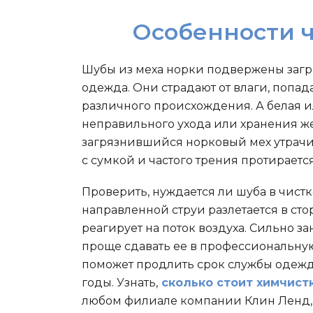
Особенности 
Шубы из меха норки подвержены загря
одежда. Они страдают от влаги, попада
различного происхождения. А белая ил
неправильного ухода или хранения же
загрязнившийся норковый мех утрачива
с сумкой и частого трения протирается
Проверить, нуждается ли шуба в чист
направленной струи разлетается в сто
реагирует на поток воздуха. Сильно з
проще сдавать ее в профессиональную
поможет продлить срок службы одежд
годы. Узнать,
сколько стоит химчист
любом филиале компании Клин Ленд, 