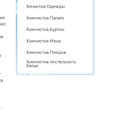
Хичистка Одежды
ми
Химчистка Пальто
ько
Химчистка Курток
ды
Химчистка Меха
Химчистка Пледов
у
Химчистка постельного
белья
е
ка