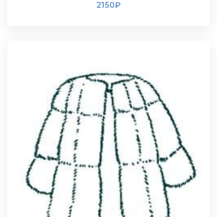
2150
₽
ПОДРОБНЕЕ