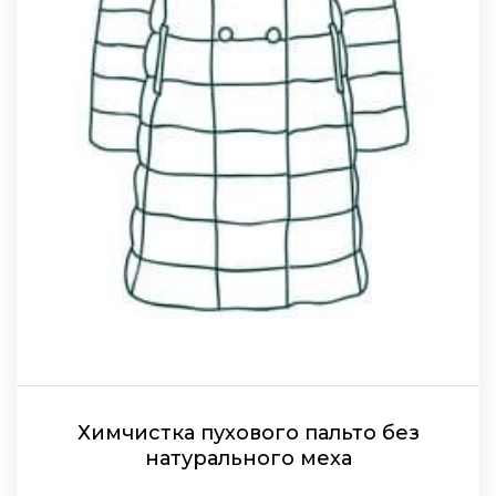
Химчистка пухового пальто без
натурального меха