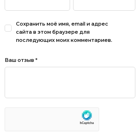
Сохранить моё имя, email и адрес
сайта в этом браузере для
последующих моих комментариев.
Ваш отзыв
*