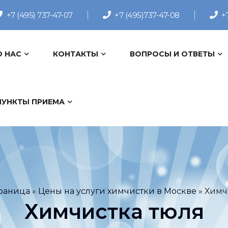
+7 (495) 737-47-07
+7 (495)737-47-08
+
О НАС
КОНТАКТЫ
ВОПРОСЫ И ОТВЕТЫ
ПУНКТЫ ПРИЕМА
траница
»
Цены на услуги химчистки в Москве
»
Химч
Химчистка тюля