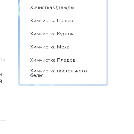
Хичистка Одежды
Химчистка Пальто
Химчистка Курток
Химчистка Меха
ипа
Химчистка Пледов
Химчистка постельного
я
белья
й