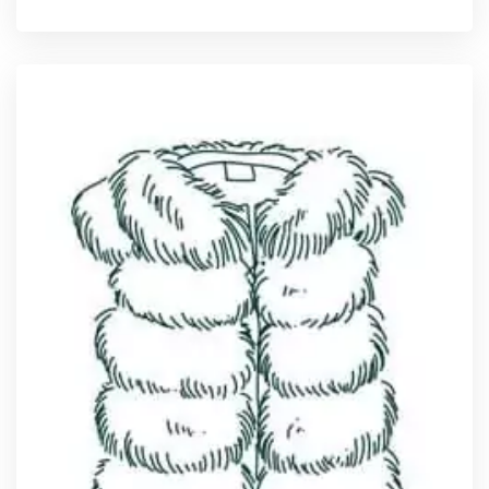
ПОДРОБНЕЕ