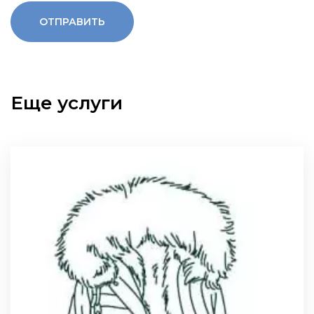
Еще услуги