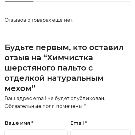
Отзывов о товарах ещё нет.
Будьте первым, кто оставил
отзыв на “Химчистка
шерстяного пальто с
отделкой натуральным
мехом”
Ваш адрес email не будет опубликован.
Обязательные поля помечены
*
Ваше имя
*
Email
*