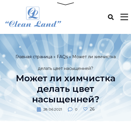
Главная страница
»
FAQs
»
Может ли химчистка
делать цвет насыщенней?
Может ли химчистка
делать цвет
насыщенней?
26
28.06.2021
0