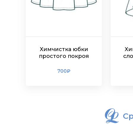
Химчистка юбки
Хи
простого покроя
сл
700
₽
ПОДРОБНЕЕ
Ср